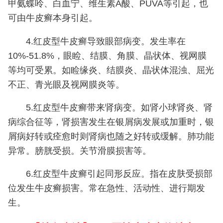
甲氨蝶呤、白血宁、维生素A酸、PUVA等引起，也
可由牛皮癣本身引起。
4.红皮型牛皮癣导致眼部病变。
发生率在
10%-51.8%，眼睑、结膜、角膜、晶状体、视网膜
等均可受累。如睑缘炎、结膜炎、晶状体混浊、屈光
不正、青光眼及视网膜炎等。
5.红皮型牛皮癣带来肾病变。
如肾小球肾炎、肾
病综合征等，肾损害发生在银屑病发展或加重时，银
屑病好转或痊愈时则肾病也随之好转或缓解。肺功能
异常。膀胱受损。关节滑膜损害等。
6.红皮型牛皮癣引起同形反应。
指在皮肤受损部
位发生牛皮癣损害。常在急性、活动性、进行期发
生。