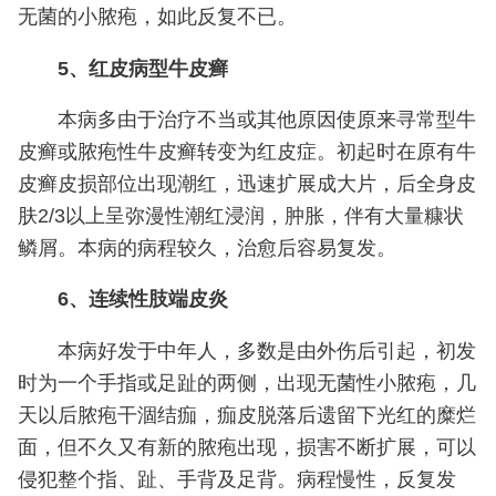
无菌的小脓疱，如此反复不已。
5、红皮病型牛皮癣
本病多由于治疗不当或其他原因使原来寻常型牛
皮癣或脓疱性牛皮癣转变为红皮症。初起时在原有牛
皮癣皮损部位出现潮红，迅速扩展成大片，后全身皮
肤2/3以上呈弥漫性潮红浸润，肿胀，伴有大量糠状
鳞屑。本病的病程较久，治愈后容易复发。
6、连续性肢端皮炎
本病好发于中年人，多数是由外伤后引起，初发
时为一个手指或足趾的两侧，出现无菌性小脓疱，几
天以后脓疱干涸结痂，痂皮脱落后遗留下光红的糜烂
面，但不久又有新的脓疱出现，损害不断扩展，可以
侵犯整个指、趾、手背及足背。病程慢性，反复发