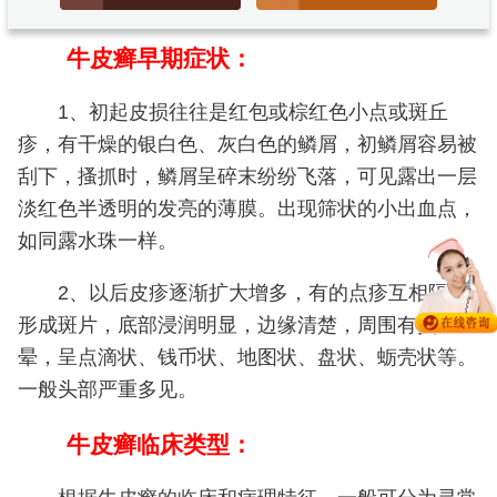
牛皮癣早期症状：
1、初起皮损往往是红包或棕红色小点或斑丘
疹，有干燥的银白色、灰白色的鳞屑，初鳞屑容易被
刮下，搔抓时，鳞屑呈碎末纷纷飞落，可见露出一层
淡红色半透明的发亮的薄膜。出现筛状的小出血点，
如同露水珠一样。
2、以后皮疹逐渐扩大增多，有的点疹互相隔合
形成斑片，底部浸润明显，边缘清楚，周围有炎症红
晕，呈点滴状、钱币状、地图状、盘状、蛎壳状等。
一般头部严重多见。
牛皮癣临床类型：