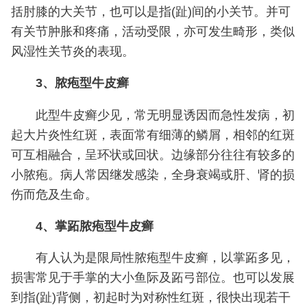
括肘膝的大关节，也可以是指(趾)间的小关节。并可
有关节肿胀和疼痛，活动受限，亦可发生畸形，类似
风湿性关节炎的表现。
3、脓疱型牛皮癣
此型牛皮癣少见，常无明显诱因而急性发病，初
起大片炎性红斑，表面常有细薄的鳞屑，相邻的红斑
可互相融合，呈环状或回状。边缘部分往往有较多的
小脓疱。病人常因继发感染，全身衰竭或肝、肾的损
伤而危及生命。
4、掌跖脓疱型牛皮癣
有人认为是限局性脓疱型牛皮癣，以掌跖多见，
损害常见于手掌的大小鱼际及跖弓部位。也可以发展
到指(趾)背侧，初起时为对称性红斑，很快出现若干