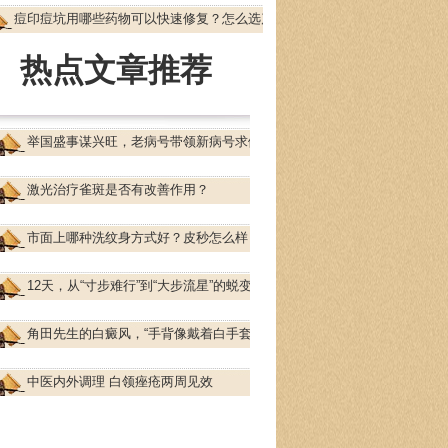
痘印痘坑用哪些药物可以快速修复？怎么选产
热点文章推荐
举国盛事谋兴旺，老病号带领新病号求健康
激光治疗雀斑是否有改善作用？
市面上哪种洗纹身方式好？皮秒怎么样？
12天，从“寸步难行”到“大步流星”的蜕变
角田先生的白癜风，“手背像戴着白手套”
中医内外调理 白领痤疮两周见效