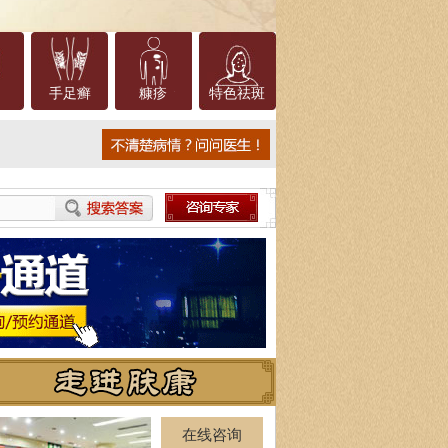
手足癣
糠疹
特色祛斑
在线咨询