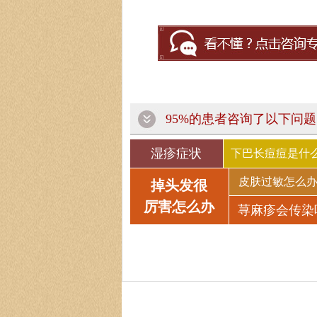
95%的患者咨询了以下问题
湿疹症状
下巴长痘痘是什
皮肤过敏怎么
掉头发很
厉害怎么办
荨麻疹会传染