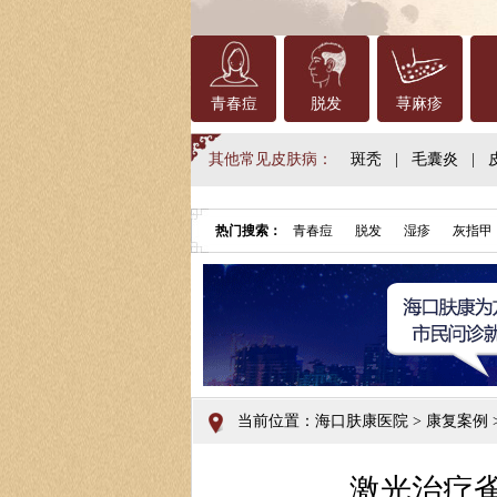
青春痘
脱发
荨麻疹
其他常见皮肤病：
斑秃
|
毛囊炎
|
热门搜索：
青春痘
脱发
湿疹
灰指甲
当前位置：
海口肤康医院
>
康复案例
>
激光治疗