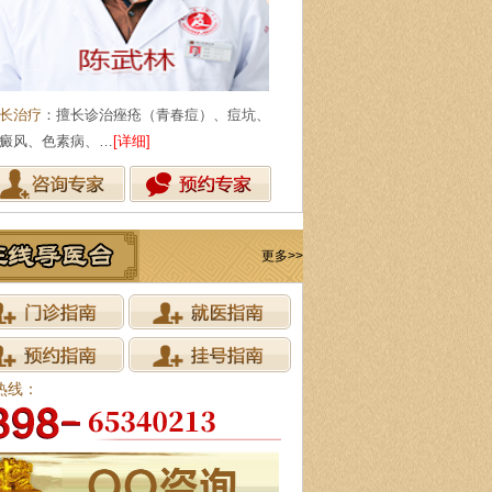
长治疗
：擅长诊治痤疮（青春痘）、痘坑、
癜风、色素病、…
[详细]
更多>>
热线：