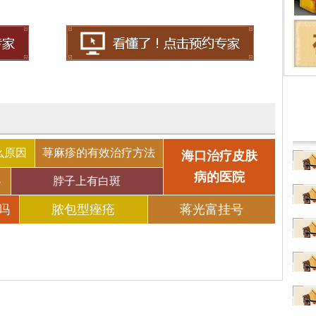
擅
性
么原因
荨麻疹的有效治疗方法
海口治疗皮肤
病的医院
办
脖子上有白斑
吗
脓包型痤疮
蒋光富挂号