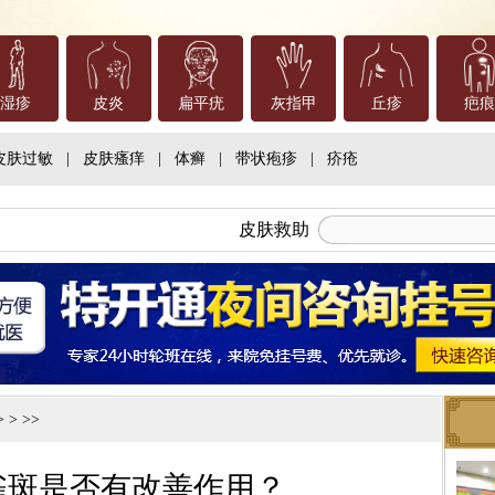
湿疹
皮炎
扁平疣
灰指甲
丘疹
疤痕
皮肤过敏
|
皮肤瘙痒
|
体癣
|
带状疱疹
|
疥疮
皮肤救助
 > >>
雀斑是否有改善作用？