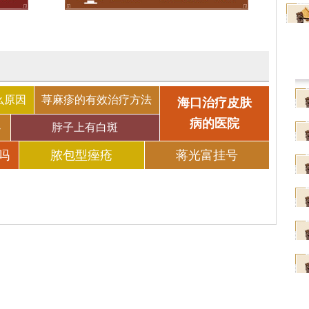
么原因
荨麻疹的有效治疗方法
海口治疗皮肤
病的医院
办
脖子上有白斑
吗
脓包型痤疮
蒋光富挂号