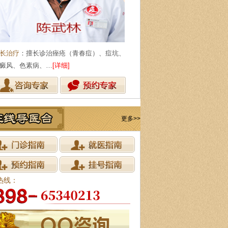
长治疗
：擅长诊治痤疮（青春痘）、痘坑、
癜风、色素病、…
[详细]
更多>>
热线：