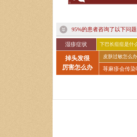
95%的患者咨询了以下问题
湿疹症状
下巴长痘痘是什
皮肤过敏怎么
掉头发很
厉害怎么办
荨麻疹会传染