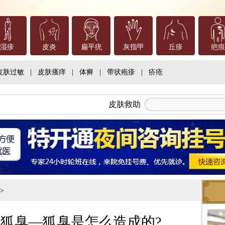
湿疹
皮炎
扁平疣
灰指甲
丘疹
疤痕
皮肤过敏
|
皮肤瘙痒
|
体癣
|
带状疱疹
|
疥疮
皮肤救助
>>
狐臭—狐臭是怎么造成的?