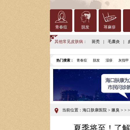
青春痘
脱发
荨麻疹
其他常见皮肤病：
斑秃
|
毛囊炎
|
热门搜索：
青春痘
脱发
湿疹
灰指甲
当前位置：
海口肤康医院
>
腋臭
> > 
夏季将至！了解