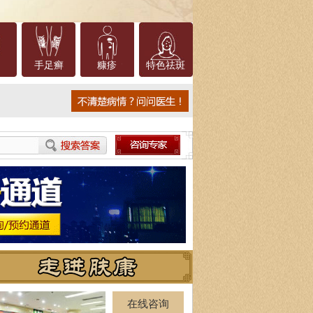
手足癣
糠疹
特色祛斑
在线咨询