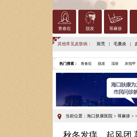
青春痘
脱发
荨麻疹
其他常见皮肤病：
斑秃
|
毛囊炎
|
热门搜索：
青春痘
脱发
湿疹
灰指甲
当前位置：
海口肤康医院
>
荨麻疹
> >
秋冬发痒、起风团,