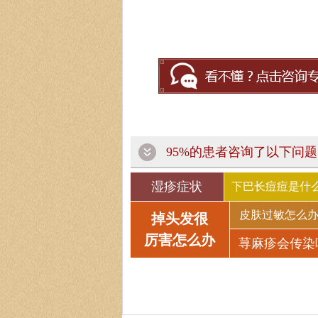
95%的患者咨询了以下问题
湿疹症状
下巴长痘痘是什
皮肤过敏怎么
掉头发很
厉害怎么办
荨麻疹会传染