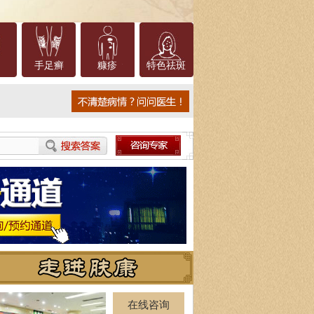
手足癣
糠疹
特色祛斑
在线咨询