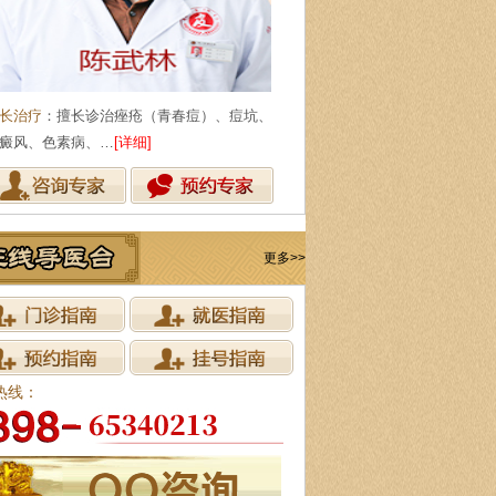
长治疗
：擅长诊治痤疮（青春痘）、痘坑、
癜风、色素病、…
[详细]
更多>>
热线：