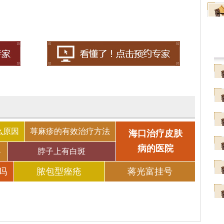
么原因
荨麻疹的有效治疗方法
海口治疗皮肤
病的医院
办
脖子上有白斑
吗
脓包型痤疮
蒋光富挂号