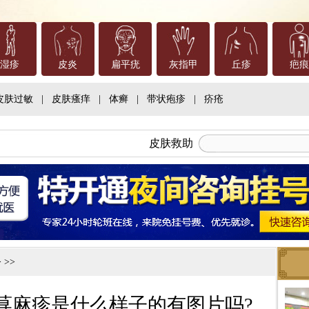
湿疹
皮炎
扁平疣
灰指甲
丘疹
疤痕
皮肤过敏
|
皮肤瘙痒
|
体癣
|
带状疱疹
|
疥疮
皮肤救助
 >>
荨麻疹是什么样子的有图片吗?