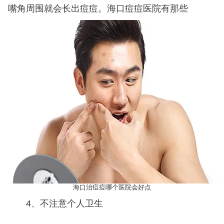
嘴角周围就会长出痘痘。海口痘痘医院有那些
海口治痘痘哪个医院会好点
4、不注意个人卫生